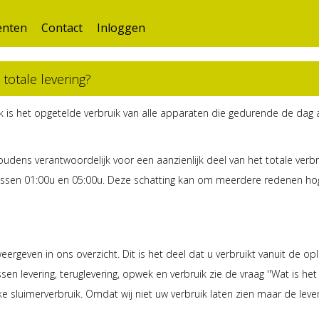
nten
Contact
Inloggen
totale levering?
k is het opgetelde verbruik van alle apparaten die gedurende de dag a
udens verantwoordelijk voor een aanzienlijk deel van het totale verb
ssen 01:00u en 05:00u. Deze schatting kan om meerdere redenen hoger
ergeven in ons overzicht. Dit is het deel dat u verbruikt vanuit de op
sen levering, teruglevering, opwek en verbruik zie de vraag ''Wat is het 
e sluimerverbruik. Omdat wij niet uw verbruik laten zien maar de leveri