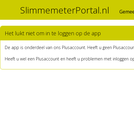
SlimmemeterPortal.nl
Gemee
Het lukt niet om in te loggen op de app
De app is onderdeel van ons Plusaccount. Heeft u geen Plusaccoun
Heeft u wel een Plusaccount en heeft u problemen met inloggen o